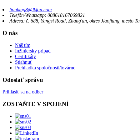
lionking8@lkfan.com
Telefón/Whatsapp: 008618167069821
Adresa: č. 688, Yangsi Road, Zhang'an, okres Jiaojiang, mesto Ta
O nás
Náš tím
Inžiniersky prípad
Certifikáty
Stiahnuť
Prehliadka spoločnosti/továrne
Odoslať správu
Prihlásiť sa na odber
ZOSTAŇTE V SPOJENÍ