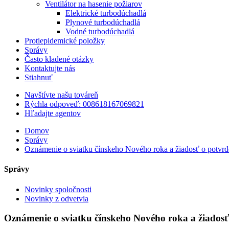
Ventilátor na hasenie požiarov
Elektrické turbodúchadlá
Plynové turbodúchadlá
Vodné turbodúchadlá
Protiepidemické položky
Správy
Často kladené otázky
Kontaktujte nás
Stiahnuť
Navštívte našu továreň
Rýchla odpoveď: 008618167069821
Hľadajte agentov
Domov
Správy
Oznámenie o sviatku čínskeho Nového roka a žiadosť o potvrd
Správy
Novinky spoločnosti
Novinky z odvetvia
Oznámenie o sviatku čínskeho Nového roka a žiadosť