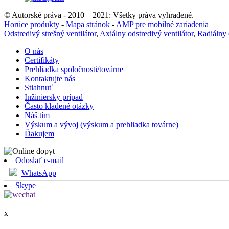
© Autorské práva - 2010 – 2021: Všetky práva vyhradené.
Horúce produkty
-
Mapa stránok
-
AMP pre mobilné zariadenia
Odstredivý strešný ventilátor
,
Axiálny odstredivý ventilátor
,
Radiálny 
O nás
Certifikáty
Prehliadka spoločnosti/továrne
Kontaktujte nás
Stiahnuť
Inžiniersky prípad
Často kladené otázky
Náš tím
Výskum a vývoj (výskum a prehliadka továrne)
Ďakujem
Odoslať e-mail
WhatsApp
Skype
x