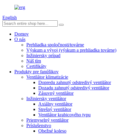
English
Domov
O nás
Prehliadka spoločnosti/továrne
Výskum a vývoj (výskum a prehliadka továrne)
Inžiniersky prípad
Náš tím
Certifikáty
Produkty pre fanúšikov
Ventilátor klimatizácie
Dopredu zahnutý odstredivý ventilátor
Dozadu zahnutý odstredivý ventilátor
Zásuvný ventilátor
Inžiniersky ventilátor
Axiálny ventilátor
Strešný ventilátor
Ventilátor krabicového typu
Priemyselný ventilátor
Príslušenstvo
Obežné koleso