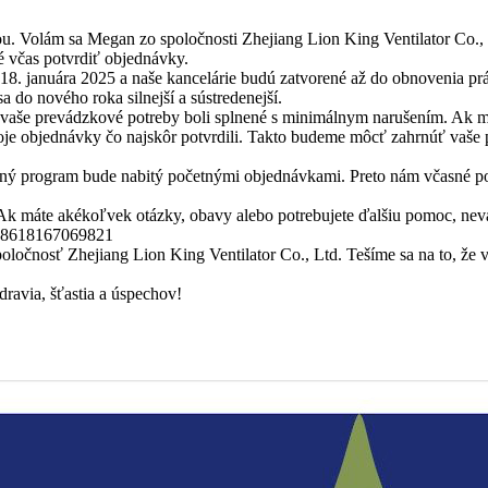
dou. Volám sa Megan zo spoločnosti Zhejiang Lion King Ventilator Co.,
é včas potvrdiť objednávky.
. januára 2025 a naše kancelárie budú zatvorené až do obnovenia práce
 do nového roka silnejší a sústredenejší.
vaše prevádzkové potreby boli splnené s minimálnym narušením. Ak má
svoje objednávky čo najskôr potvrdili. Takto budeme môcť zahrnúť va
 program bude nabitý početnými objednávkami. Preto nám včasné potvr
Ak máte akékoľvek otázky, obavy alebo potrebujete ďalšiu pomoc, nev
008618167069821
poločnosť Zhejiang Lion King Ventilator Co., Ltd. Tešíme sa na to, ž
ravia, šťastia a úspechov!