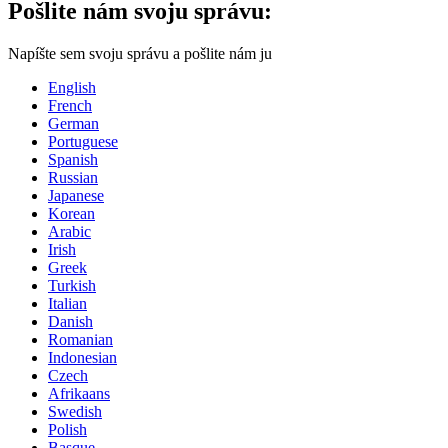
Pošlite nám svoju správu:
Napíšte sem svoju správu a pošlite nám ju
English
French
German
Portuguese
Spanish
Russian
Japanese
Korean
Arabic
Irish
Greek
Turkish
Italian
Danish
Romanian
Indonesian
Czech
Afrikaans
Swedish
Polish
Basque