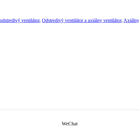
odstredivý ventilátor
,
Odstredivý ventilátor a axiálny ventilátor
,
Axiálny
WeChat