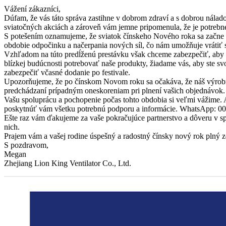
Vážení zákazníci,
Dúfam, že vás táto správa zastihne v dobrom zdraví a s dobrou nála
sviatočných akciách a zároveň vám jemne pripomenula, že je potrebn
S potešením oznamujeme, že sviatok čínskeho Nového roka sa začne 18
obdobie odpočinku a načerpania nových síl, čo nám umožňuje vrátiť sa
Vzhľadom na túto predĺženú prestávku však chceme zabezpečiť, aby 
blízkej budúcnosti potrebovať naše produkty, žiadame vás, aby ste 
zabezpečiť včasné dodanie po festivale.
Upozorňujeme, že po čínskom Novom roku sa očakáva, že náš výrobný
predchádzaní prípadným oneskoreniam pri plnení vašich objednávok.
Vašu spoluprácu a pochopenie počas tohto obdobia si veľmi vážime. 
poskytnúť vám všetku potrebnú podporu a informácie. WhatsApp: 
Ešte raz vám ďakujeme za vaše pokračujúce partnerstvo a dôveru v s
nich.
Prajem vám a vašej rodine úspešný a radostný čínsky nový rok plný zd
S pozdravom,
Megan
Zhejiang Lion King Ventilator Co., Ltd.