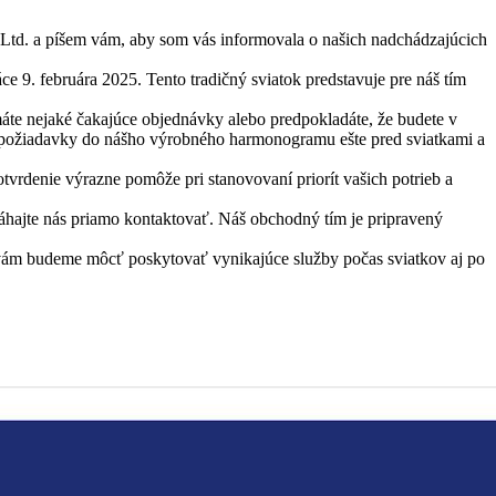
 Ltd. a píšem vám, aby som vás informovala o našich nadchádzajúcich
 9. februára 2025. Tento tradičný sviatok predstavuje pre náš tím
te nejaké čakajúce objednávky alebo predpokladáte, že budete v
še požiadavky do nášho výrobného harmonogramu ešte pred sviatkami a
denie výrazne pomôže pri stanovovaní priorít vašich potrieb a
áhajte nás priamo kontaktovať. Náš obchodný tím je pripravený
e vám budeme môcť poskytovať vynikajúce služby počas sviatkov aj po