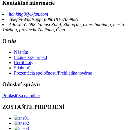
Kontaktné informácie
lionking8@lkfan.com
Telefón/Whatsapp: 008618167069821
Adresa: č. 688, Yangsi Road, Zhang'an, okres Jiaojiang, mesto
Taizhou, provincia Zhejiang, Čína
O nás
Náš tím
Inžiniersky prípad
Certifikáty
Stiahnuť
Prezentácia spoločnosti/Prehliadka továrne
Odoslať správu
Prihlásiť sa na odber
ZOSTAŇTE PRIPOJENÍ