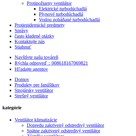
Protipožiarny ventilátor
Elektrické turbodúchadlá
Plynové turbodúchadlá
Vodou poháňané turbodúchadlá
Protiepidemické predmety
Správy
často kladené otázky
Kontaktujte nás
Stiahnuť
Navštívte našu továreň
Rýchla odpoveď：008618167069821
Hľadajte agentov
Domov
Produkty pre fanúšikov
Strojársky ventilátor
Strešný ventilátor
kategórie
Ventilátor klimatizácie
Dopredu zakrivený odstredivý ventilátor
Spätne zakrivený odstredivý ventilátor