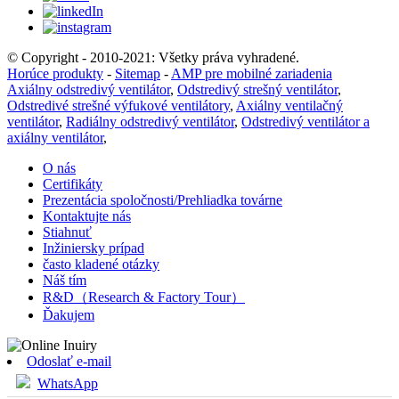
© Copyright - 2010-2021: Všetky práva vyhradené.
Horúce produkty
-
Sitemap
-
AMP pre mobilné zariadenia
Axiálny odstredivý ventilátor
,
Odstredivý strešný ventilátor
,
Odstredivé strešné výfukové ventilátory
,
Axiálny ventilačný
ventilátor
,
Radiálny odstredivý ventilátor
,
Odstredivý ventilátor a
axiálny ventilátor
,
O nás
Certifikáty
Prezentácia spoločnosti/Prehliadka továrne
Kontaktujte nás
Stiahnuť
Inžiniersky prípad
často kladené otázky
Náš tím
R&D（Research & Factory Tour）
Ďakujem
Odoslať e-mail
WhatsApp