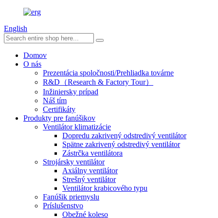
English
Domov
O nás
Prezentácia spoločnosti/Prehliadka továrne
R&D（Research & Factory Tour）
Inžiniersky prípad
Náš tím
Certifikáty
Produkty pre fanúšikov
Ventilátor klimatizácie
Dopredu zakrivený odstredivý ventilátor
Spätne zakrivený odstredivý ventilátor
Zástrčka ventilátora
Strojársky ventilátor
Axiálny ventilátor
Strešný ventilátor
Ventilátor krabicového typu
Fanúšik priemyslu
Príslušenstvo
Obežné koleso