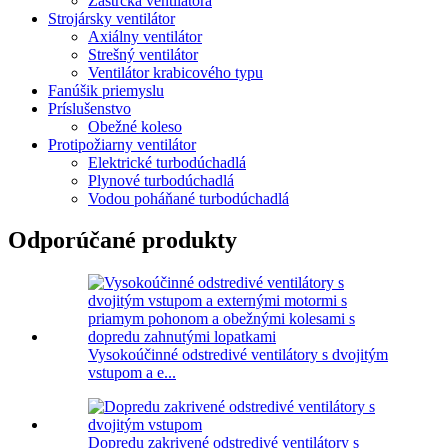
Zástrčka ventilátora
Strojársky ventilátor
Axiálny ventilátor
Strešný ventilátor
Ventilátor krabicového typu
Fanúšik priemyslu
Príslušenstvo
Obežné koleso
Protipožiarny ventilátor
Elektrické turbodúchadlá
Plynové turbodúchadlá
Vodou poháňané turbodúchadlá
Odporúčané produkty
Vysokoúčinné odstredivé ventilátory s dvojitým
vstupom a e...
Dopredu zakrivené odstredivé ventilátory s