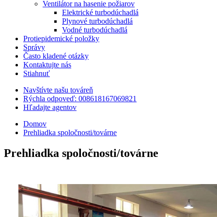
Ventilátor na hasenie požiarov
Elektrické turbodúchadlá
Plynové turbodúchadlá
Vodné turbodúchadlá
Protiepidemické položky
Správy
Často kladené otázky
Kontaktujte nás
Stiahnuť
Navštívte našu továreň
Rýchla odpoveď: 008618167069821
Hľadajte agentov
Domov
Prehliadka spoločnosti/továrne
Prehliadka spoločnosti/továrne