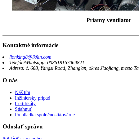
Priamy ventilátor
Kontaktné informácie
lionking8@lkfan.com
Telefón/Whatsapp: 008618167069821
Adresa: č. 688, Yangsi Road, Zhang'an, okres Jiaojiang, mesto Ta
O nás
Náš tím
Inžiniersky prípad
Certifikáty
Stiahnuť
Prehliadka spoločnosti/továrne
Odoslať správu
Prihlásiť sa na odber