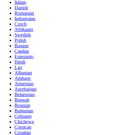
Italian
Danish
Romanian
Indonesian
Czech
Afrikaans
Swedish
Polish
Basque
Catalan
Esperanto
Hindi
Lao
Albanian
Amharic
Armenian
Azerbaijani
Belarusian
Bengali
Bosnian
Bulgarian
Cebuano
Chichewa
Corsican
Croatian