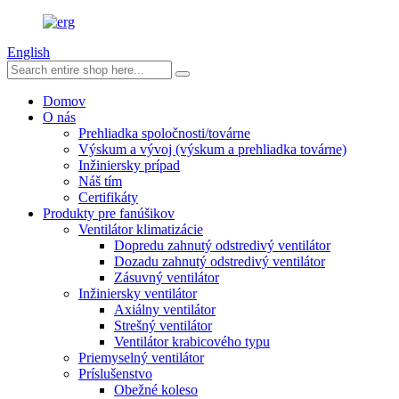
English
Domov
O nás
Prehliadka spoločnosti/továrne
Výskum a vývoj (výskum a prehliadka továrne)
Inžiniersky prípad
Náš tím
Certifikáty
Produkty pre fanúšikov
Ventilátor klimatizácie
Dopredu zahnutý odstredivý ventilátor
Dozadu zahnutý odstredivý ventilátor
Zásuvný ventilátor
Inžiniersky ventilátor
Axiálny ventilátor
Strešný ventilátor
Ventilátor krabicového typu
Priemyselný ventilátor
Príslušenstvo
Obežné koleso