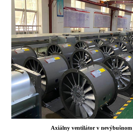
Axiálny ventilátor v nevýbušnom