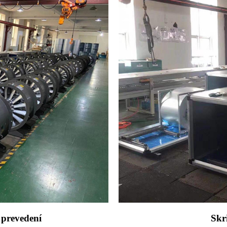
 prevedení
Skr