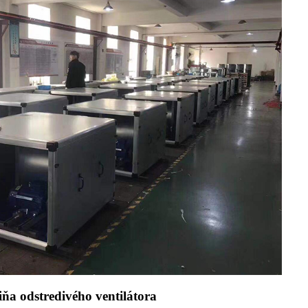
iňa odstredivého ventilátora