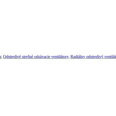
r
,
Odstredivé strešné odsávacie ventilátory
,
Radiálny odstredivý ventilá