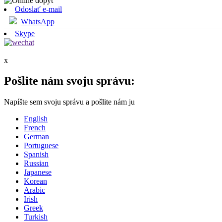
Odoslať e-mail
WhatsApp
Skype
x
Pošlite nám svoju správu:
Napíšte sem svoju správu a pošlite nám ju
English
French
German
Portuguese
Spanish
Russian
Japanese
Korean
Arabic
Irish
Greek
Turkish