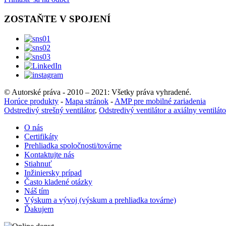
ZOSTAŇTE V SPOJENÍ
© Autorské práva - 2010 – 2021: Všetky práva vyhradené.
Horúce produkty
-
Mapa stránok
-
AMP pre mobilné zariadenia
Odstredivý strešný ventilátor
,
Odstredivý ventilátor a axiálny ventiláto
O nás
Certifikáty
Prehliadka spoločnosti/továrne
Kontaktujte nás
Stiahnuť
Inžiniersky prípad
Často kladené otázky
Náš tím
Výskum a vývoj (výskum a prehliadka továrne)
Ďakujem